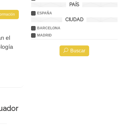
PAÍS
ESPAÑA
nformación
CIUDAD
BARCELONA
MADRID
n el
logía
Buscar
cuador